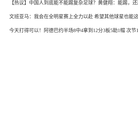
【热议】中国人到底能不能踢复杂足球？黄健翔：能踢，还
文班亚马：我会在全明星赛上全力以赴 希望其他球星也能
今天打得可以！阿德巴约半场8中4拿到12分3板5助1帽 次节1