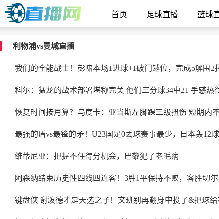
首页
足球直播
篮球
利物浦vs曼城直播
我们的全能战士！彭啸本场1进球+1破门越位，完成5解围2
科尔：猛龙的战术部署堪称完美 他们三分球34中21 手感热
恢复时间按月算？乌度卡：亚当斯左脚踝三级扭伤 短期内
最强的盾vs最锋的矛！U23国足0丢球赛事最少，日本轰12
维蒂尼亚：把握不住得分机会，巴黎犯了老毛病
阿森纳结束历史性四线四连客！3胜1平保持不败，客胜切
键盘侠|谢泼德才是天选之子！文班别再翻身中投了&把球给