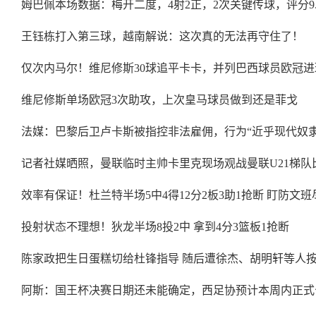
姆巴佩本场数据：梅开二度，4射2正，2次关键传球，评分9.
王钰栋打入第三球，越南解说：这次真的无法再守住了！
仅次内马尔！维尼修斯30球追平卡卡，并列巴西球员欧冠
维尼修斯单场欧冠3次助攻，上次皇马球员做到还是菲戈
法媒：巴黎后卫卢卡斯被指控非法雇佣，行为“近乎现代奴隶
记者社媒晒照，曼联临时主帅卡里克现场观战曼联U21梯队
效率有保证！杜兰特半场5中4得12分2板3助1抢断 盯防文
投射状态不理想！狄龙半场8投2中 拿到4分3篮板1抢断
陈家政把生日蛋糕切给杜锋指导 随后遭徐杰、胡明轩等人
阿斯：国王杯决赛日期还未能确定，西足协预计本周内正式