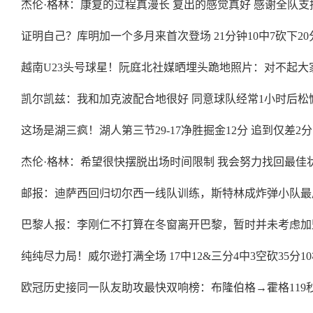
杰伦·格林：康复的过程真漫长 复出的感觉真好 感谢全队支
证明自己？库明加一个多月来首次登场 21分钟10中7砍下20
越南U23头号球星！阮庭北社媒晒埋头跪地照片：对不起大
凯尔凯兹：我和加克波配合地很好 同意球队经常1小时后松
这场是湖三疯！湖人第三节29-17净胜掘金12分 追到仅差2分
杰伦·格林：希望很快摆脱出场时间限制 我会努力找回最佳
邮报：迪萨西回归切尔西一线队训练，斯特林成炸弹小队最
巴黎人报：李刚仁不打算在冬窗离开巴黎，暂时并未考虑加
纯纯尽力局！威尔逊打满全场 17中12&三分4中3空砍35分10
欧冠历史接同一队友助攻最快双响榜：布隆伯格→霍格119