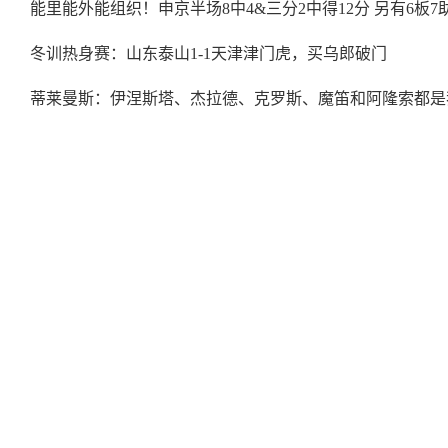
能里能外能组织！申京半场8中4&三分2中得12分 另有6板7
冬训热身赛：山东泰山1-1天津津门虎，买乌郎破门
蒂莱曼斯：伊涅斯塔、杰拉德、克罗斯、魔笛和阿隆索都是