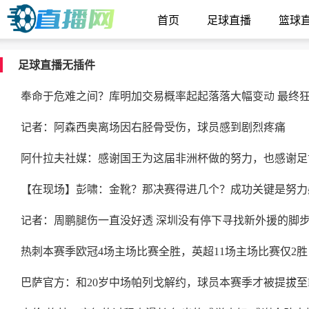
首页
足球直播
篮球
足球直播无插件
奉命于危难之间？库明加交易概率起起落落大幅变动 最终狂
记者：阿森西奥离场因右胫骨受伤，球员感到剧烈疼痛
阿什拉夫社媒：感谢国王为这届非洲杯做的努力，也感谢足
【在现场】彭啸：金靴？那决赛得进几个？成功关键是努力
记者：周鹏腿伤一直没好透 深圳没有停下寻找新外援的脚
热刺本赛季欧冠4场主场比赛全胜，英超11场主场比赛仅2胜
巴萨官方：和20岁中场帕列戈解约，球员本赛季才被提拔至