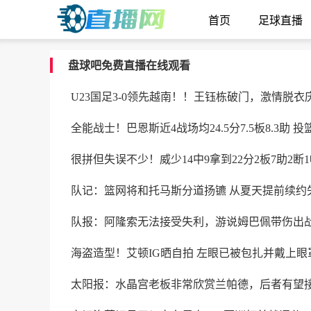
首页
足球直播
盘球吧免费直播在线观看
U23国足3-0领先越南！！王钰栋破门，激情脱衣
全能战士！巴恩斯近4战场均24.5分7.5板8.3助 投篮
很拼但失误不少！威少14中9拿到22分2板7助2断1
队记：篮网将和托马斯分道扬镳 从夏天提前续约
队报：阿隆索无法接受失利，游说姆巴佩带伤出
海盗造型！艾顿IG晒自拍 左眼已被包扎并戴上眼
太阳报：水晶宫老板非常欣赏兰帕德，后者有望