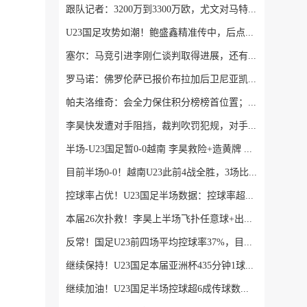
跟队记者：3200万到3300万欧，尤文对马特塔的第二份报价仍遭拒绝
U23国足攻势如潮！鲍盛鑫精准传中，后点的杨希没有顶到皮球
塞尔：马竞引进李刚仁谈判取得进展，还有意埃德森和若昂·戈麦斯
罗马诺：佛罗伦萨已报价布拉加后卫尼亚凯特，方案租借+买断选项
帕夫洛维奇：会全力保住积分榜榜首位置；格雷茨卡是我的支柱
李昊快发遭对手阻挡，裁判吹罚犯规，对手吃到一张黄牌
半场-U23国足暂0-0越南 李昊救险+造黄牌 国足控球超6成+4射0正
目前半场0-0！越南U23此前4战全胜，3场比赛上半场进球
控球率占优！U23国足半场数据：控球率超6成，射门4-3，射正0-2
本届26次扑救！李昊上半场飞扑任意球+出击化解险情 还造对手一黄
反常！国足U23前四场平均控球率37%，目前半场控球率高达64%
继续保持！U23国足本届亚洲杯435分钟1球未丢，仍保持0失球纪录
继续加油！U23国足半场控球超6成传球数多130，多名主力在替补席