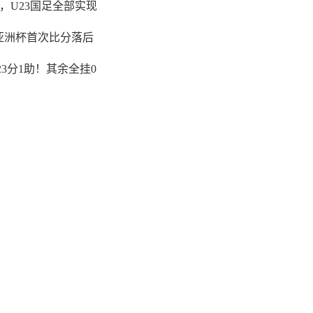
，U23国足全部实现
亚洲杯首次比分落后
23分1助！其余全挂0