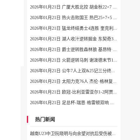
2026年01月21日 广厦大胜北控 胡金秋22+7 布朗26+6 廖三宁9中3
2026年01月21日 热火击败国王 热巴25+7+5 威少22+6+6失误 德罗赞两度引冲突
2026年01月21日 猛龙终结勇士4连胜 奎克利平最高40分 库里16中6 库明加20分
2026年01月21日 湖人收汁逆转掘金 东契奇38+13+10 老詹准三双 穆雷下半场2分
2026年01月21日 爵士逆转胜森林狼 基昂特·乔治生涯新高43分 爱德华兹38+8
2026年01月21日 火箭逆转马刺 谢泼德末节12分 申京准三双&KD18+7 文班21中5
2026年01月21日 公牛7人上双&25记三分终结快船6连胜 哈登25中9 科林斯23分
2026年01月21日 太阳力克76人 杰伦·格林复出12分 布克27分 马克西25中7
2026年01月21日 欧冠-比利亚雷亚尔1-2阿贾克斯 7轮不胜仅积1分列倒数第二
2026年01月21日 足总杯-瑞恩·格雷顿双响 索尔福德城3-2斯文登晋级将战曼城
热门新闻
越南U23中卫阮晓明与向余望对抗后受伤被换下，阮德英替补登场