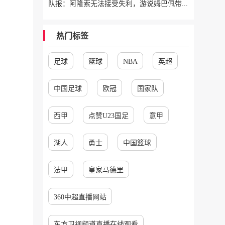
队报：阿隆索无法接受失利，游说姆巴佩带伤出战，建议打封闭被拒
热门标签
足球
篮球
NBA
英超
中国足球
欧冠
国家队
西甲
点赞U23国足
意甲
湖人
勇士
中国篮球
法甲
皇家马德里
360中超直播网站
东方卫视频道直播在线观看