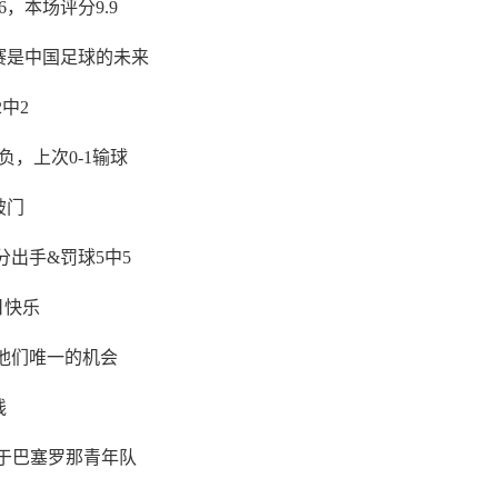
，本场评分9.9
赛是中国足球的未来
中2
负，上次0-1输球
破门
分出手&罚球5中5
日快乐
他们唯一的机会
线
道于巴塞罗那青年队