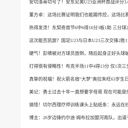
安切洛蒂切号了！安东尼奥U23亚洲杯首战评分3.6
董方卓：这场比赛证明我们也能踢传控，这场比
热得发烫！东契奇首节6中6得16分3板1助 三分球2
这次能否凯旋？国足U23与日本U23三次交锋2胜1
硬气！彭啸被对方球员放倒，随后起身正好头球
打得很有侵略性！布克半场11中4得13分 仅1次三
真挚的祝福！祝火箭名宿“大梦”奥拉朱旺63岁生
美记：勇士过去十年一直想要字母哥 现在可能是
搞怪！切尔西理疗师训练课头上贴纸条：永远在
博主：26岁边锋约尔迪·姆布拉加盟河南队，出