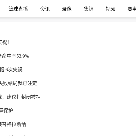
篮球直播
资讯
录像
集锦
视频
赛
庆祝！
命中率53.9%
帽 6次失误
失败结局就已注定
战，建议打封闭被拒
罩保护
接替格拉斯纳