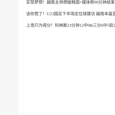
实现梦想！越南主帅想碰韩国+媒体称90分钟结束
该你慌了！U23国足下半场定位球建功 越南本届
上场只为得分！科林斯23分钟12中9&三分6中5砍