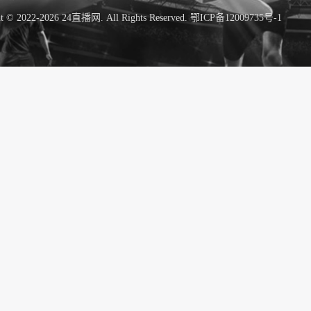
ht © 2022-2026 24直播网. All Rights Reserved.
鄂ICP备12009735号-1