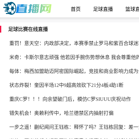
首页
足球直播
篮球
足球比赛在线直播
重罚！意天空：内政部决定，本赛季禁止罗马和紫百合球迷
米奇：卡斯尔意志顽强 他若因手腕伤势想休息 我会尊重他
每体：梅西加盟助迈阿密国际崛起，竞技和商业影响力成为
状态炸裂！奎因半场12中9超高效砍下21分4板4助1断
重庆C罗！！！向余望破门后，模仿C罗SIUUU庆祝动作
错失机会！奥赖利传中，哈兰德禁区内抽射打偏
一步之遥！蒯纪闻问王钰栋：释怀了吗？王钰栋回复：差一