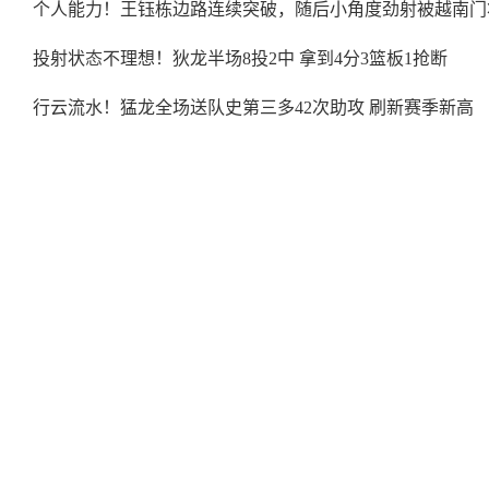
个人能力！王钰栋边路连续突破，随后小角度劲射被越南门
投射状态不理想！狄龙半场8投2中 拿到4分3篮板1抢断
行云流水！猛龙全场送队史第三多42次助攻 刷新赛季新高