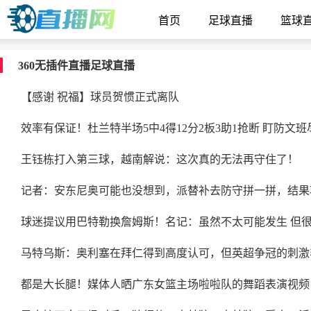
首页
足球直播
篮球
360无插件直播足球直播
【感谢 祝福】球员贺惯正式离队
效率有保证！杜兰特半场5中4得12分2板3助1抢断 盯防文
王钰栋打入第三球，越南解说：这次真的无法再守住了！
记者：安东尼奥可能也没想到，派替补去防守拼一拼，结果
球迷提议用巴特勒换詹姆斯！名记：虽然不太可能发生 但
马特乌斯：奥利塞在拜仁得到高度认可，但英超争冠的刺激
都是大长腿！媒体人晒广东女篮主场啦啦队的舞蹈表演视频