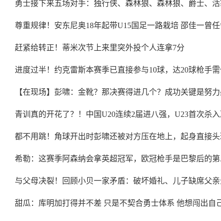
勇士接下来五场对手：独行侠、森林狼、森林狼、爵士、活
尊重规律！安东尼奥18年起带U15国足一路栽培 邵佳一曾
赶紧给转正！蒂米次节上来里突外投个人连拿7分
进度过半！约克雷斯本赛季已直接参与10球，达20球枪手需
【在现场】彭啸：金靴？那决赛得进几个？成功关键是努力
青训真的开花了？！中国U20连续2届进八强，U23首次杀
都不用跳！角球开出时彭啸还被对方压在地上，起身直接头
希勒：这赛季阿森纳会拿英超冠军，欧冠枪手是巴黎后的第
与父母决裂！回顾小贝一家矛盾：破坏婚礼、儿子缺席父亲
甜瓜：库明加打得并不差 只是不契合勇士体系 他想闯出自