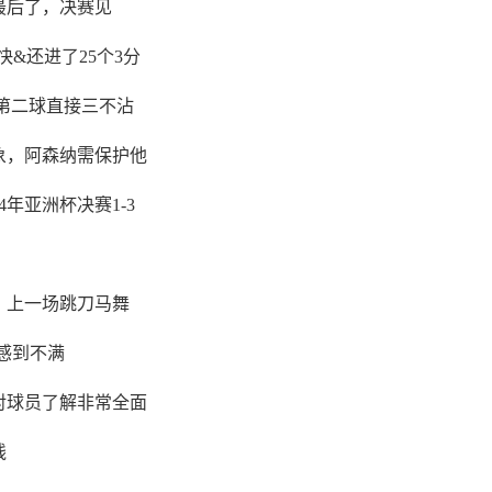
最后了，决赛见
&还进了25个3分
第二球直接三不沾
象，阿森纳需保护他
年亚洲杯决赛1-3
，上一场跳刀马舞
感到不满
对球员了解非常全面
线