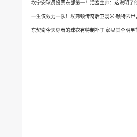
坎宁安球员投票东部第一！活塞主帅：这说明了
一生仅效力一队！埃弗顿传奇后卫汤米·赖特去世，
东契奇今天穿着的球衣有特制补丁 彰显其全明星