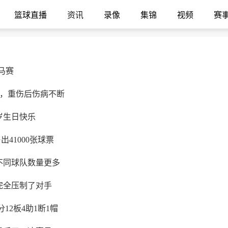
篮球直播
资讯
录像
集锦
视频
赛
马赛
胜，重伤后伤病不断
岁生日快乐
41000张球票
不同球队数量更多
完全压制了对手
12板4助1断1帽