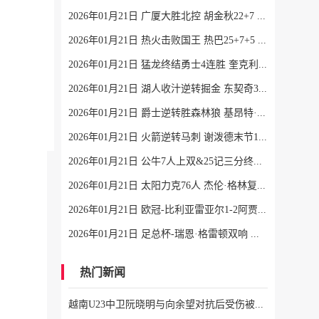
2026年01月21日 广厦大胜北控 胡金秋22+7 布朗26+6 廖三宁9中3
2026年01月21日 热火击败国王 热巴25+7+5 威少22+6+6失误 德罗赞两度引冲突
2026年01月21日 猛龙终结勇士4连胜 奎克利平最高40分 库里16中6 库明加20分
2026年01月21日 湖人收汁逆转掘金 东契奇38+13+10 老詹准三双 穆雷下半场2分
2026年01月21日 爵士逆转胜森林狼 基昂特·乔治生涯新高43分 爱德华兹38+8
2026年01月21日 火箭逆转马刺 谢泼德末节12分 申京准三双&KD18+7 文班21中5
2026年01月21日 公牛7人上双&25记三分终结快船6连胜 哈登25中9 科林斯23分
2026年01月21日 太阳力克76人 杰伦·格林复出12分 布克27分 马克西25中7
2026年01月21日 欧冠-比利亚雷亚尔1-2阿贾克斯 7轮不胜仅积1分列倒数第二
2026年01月21日 足总杯-瑞恩·格雷顿双响 索尔福德城3-2斯文登晋级将战曼城
热门新闻
越南U23中卫阮晓明与向余望对抗后受伤被换下，阮德英替补登场