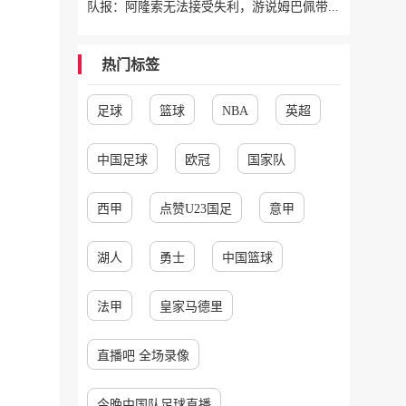
队报：阿隆索无法接受失利，游说姆巴佩带伤出战，建议打封闭被拒
热门标签
足球
篮球
NBA
英超
中国足球
欧冠
国家队
西甲
点赞U23国足
意甲
湖人
勇士
中国篮球
法甲
皇家马德里
直播吧 全场录像
今晚中国队足球直播