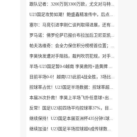
跟队记者：3200万到3300万欧，尤文对马特塔的第二份报价仍遭拒绝
U23国足攻势如潮！鲍盛鑫精准传中，后点的杨希没有顶到皮球
塞尔：马竞引进李刚仁谈判取得进展，还有意埃德森和若昂·戈麦斯
罗马诺：佛罗伦萨已报价布拉加后卫尼亚凯特，方案租借+买断选项
帕夫洛维奇：会全力保住积分榜榜首位置；格雷茨卡是我的支柱
李昊快发遭对手阻挡，裁判吹罚犯规，对手吃到一张黄牌
半场-U23国足暂0-0越南 李昊救险+造黄牌 国足控球超6成+4射0正
目前半场0-0！越南U23此前4战全胜，3场比赛上半场进球
控球率占优！U23国足半场数据：控球率超6成，射门4-3，射正0-2
本届26次扑救！李昊上半场飞扑任意球+出击化解险情 还造对手一黄
反常！国足U23前四场平均控球率37%，目前半场控球率高达64%
继续保持！U23国足本届亚洲杯435分钟1球未丢，仍保持0失球纪录
继续加油！U23国足半场控球超6成传球数多130，多名主力在替补席