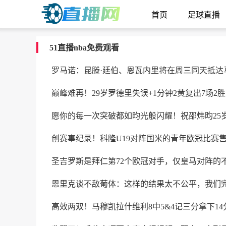
首页
足球直播
51直播nba免费观看
罗马诺：昆滕·廷伯、恩瓦内里将在周三同天抵达
巅峰难再！29岁罗德里失误+1分钟2黄复出7场2
愿你的每一次突破都如昀光般闪耀！祝邵炜昀25
创赛事纪录！科隆U19对阵国米的青年欧冠比赛售出
圣吉罗斯是拜仁第72个欧冠对手，仅皇马对阵的
恩里克谈不敌葡体：这样的结果太不公平，我们
高效两双！马穆凯拉什维利8中5&4记三分拿下14分