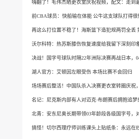
嗨翻了！毛伟杰晒更衣室庆祝视频，配文：走到
前CBA球员：快船输在体能 公牛这支球队打得很快
再这么打位置不稳了！海斯篮下造犯规两罚全丢 
沃尔科特：热苏斯膝伤恢复速度给我留下深刻印
决战！国字号球队时隔22年洲际决赛再战日本，04
湖人官方：艾顿因左眼受伤 本场比赛不会回归
场场赛后整活！中国队杀入决赛更衣室转圈庆祝
名记：尼克斯内部有人对迈克·布朗赛后拥抱追梦
北青：安东尼奥长期带领03年龄段各级国字号，
搞怪！切尔西理疗师训练课头上贴纸条：永远在