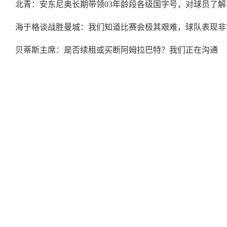
北青：安东尼奥长期带领03年龄段各级国字号，对球员了
海于格谈战胜曼城：我们知道比赛会极其艰难，球队表现非
贝蒂斯主席：是否续租或买断阿姆拉巴特？我们正在沟通