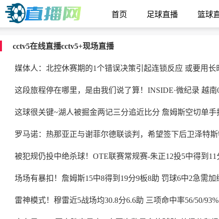
首页
足球直播
篮球
cctv5在线直播cctv5+现场直播
媒体人：北控休赛期的1个错误决策引起连锁反应 或要用长
这段旅程停在哪里，是由我们说了算！INSIDE·微纪录 越南0
这球很关键~湖人被掘金两记三分追近比分 詹姆斯空切单手
罗马诺：热那亚正与谢菲尔德联谈判，希望签下后卫泽特斯
被犯规仍投中绝杀球！OTE联赛常规赛-朱正12投5中得到11
场场有暴扣！詹姆斯15中8得到19分9板8助 罚球6中2急需加
雷神模式！穆雷近5战场均30.8分6.6助 三项命中率56/50/93%