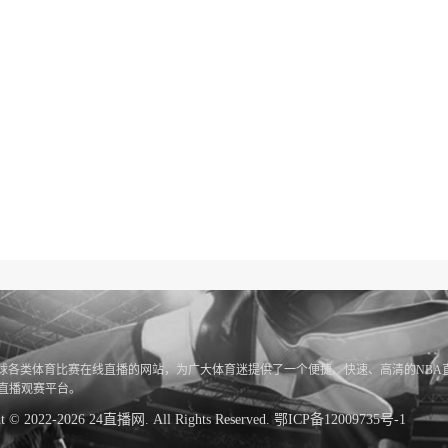
全球各类体育比赛在线直播的网站，为广大体育迷提供了一个便捷、快速、高清的NBA
赛直播观赛平台。
ht © 2022-2026 24直播网. All Rights Reserved.
鄂ICP备12009735号-1