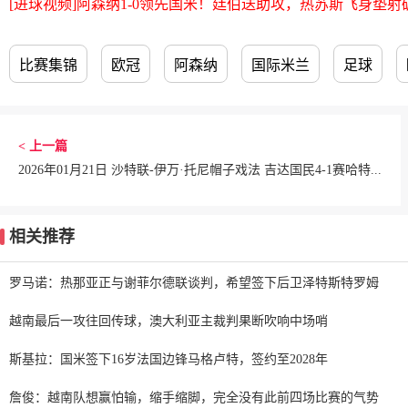
[进球视频]阿森纳1-0领先国米！廷伯送助攻，热苏斯飞身垫射
比赛集锦
欧冠
阿森纳
国际米兰
足球
< 上一篇
2026年01月21日 沙特联-伊万·托尼帽子戏法 吉达国民4-1赛哈特海湾
相关推荐
罗马诺：热那亚正与谢菲尔德联谈判，希望签下后卫泽特斯特罗姆
越南最后一攻往回传球，澳大利亚主裁判果断吹响中场哨
斯基拉：国米签下16岁法国边锋马格卢特，签约至2028年
詹俊：越南队想赢怕输，缩手缩脚，完全没有此前四场比赛的气势