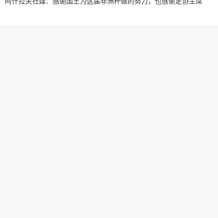
阿什拉夫社媒：感谢国王为这届非洲杯做的努力，也感谢足协主席