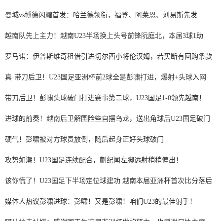
曼城vs博德闪耀首发：哈兰德领衔，福登、阿莱恩、刘易斯先发
越南队先上主力！越南U23半场换上头号前锋阮庭北，本届3球1助
罗马诺：伊普斯维奇租借引进切尔西小将伦汉姆，若买断有回购条款
真·带刀后卫！U23国足亚洲杯前2球全是彭啸打进，爆射+头球入网
带刀后卫！彭啸头球破门打进赛事第二球，U23国足1-0领先越南！
进球的前奏！越南后卫解围险些自摆乌龙，送出角球后U23国足破门
硬气！彭啸被对方球员放倒，随后起身正好头球破门
攻势如潮！U23国足连续配合，蒯纪闻左脚远射稍稍偏出！
该你慌了！U23国足下半场定位球建功 越南本届亚洲杯首次比分落后
媒体人热议彭啸进球：彭啸！又是彭啸！咱们U23的最佳射手！