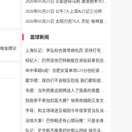
2026年01月21日 火箭逆转马刺 谢泼德末节12分 申京准三双&KD18+7 文班21中5
2026年01月21日 公牛7人上双&25记三分终结快船6连胜 哈登25中9 科林斯23分
2026年01月21日 太阳力克76人 杰伦·格林复出12分 布克27分 马克西25中7
篮球新闻
输唯金牌论
上海队记：李弘权也曾带病吃药 坚持打完了山西和广东的两连客
经纪人：仍然坚信巴特勒能在退役前拿到总冠军 他会迎接挑战！
命中率超6成！合肥女篮单场123分创纪录 刷新联赛近12年单场新高
霍华德：球员们不该相互贬低 我们都知道这一路走来有多不容易
韦德：当年把奥运铜牌送人了我真的很蠢 当时我们被灌输唯金牌论
到底参不参加扣篮大赛？埃奇库姆刚又发文：我和马克西可能会参加
字母：和主场球迷互嘘因今年很享受当反派 不知道能否留队
没啥大事！巴特勒还有心情玩梗：只是全身酸痛 我很快就会回来！
队记：尼克斯不像季初时那么团结 球员没完全接受面包体系的角色