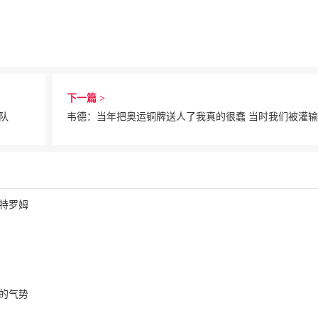
下一篇 >
队
韦德：当年把奥运铜牌送人了我真的很蠢 当时我们被灌
特罗姆
的气势