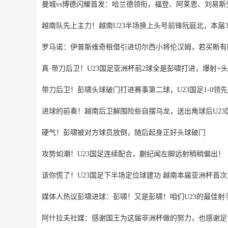
曼城vs博德闪耀首发：哈兰德领衔，福登、阿莱恩、刘易斯
越南队先上主力！越南U23半场换上头号前锋阮庭北，本届3
罗马诺：伊普斯维奇租借引进切尔西小将伦汉姆，若买断有
真·带刀后卫！U23国足亚洲杯前2球全是彭啸打进，爆射+
带刀后卫！彭啸头球破门打进赛事第二球，U23国足1-0领
进球的前奏！越南后卫解围险些自摆乌龙，送出角球后U23
硬气！彭啸被对方球员放倒，随后起身正好头球破门
攻势如潮！U23国足连续配合，蒯纪闻左脚远射稍稍偏出！
该你慌了！U23国足下半场定位球建功 越南本届亚洲杯首
媒体人热议彭啸进球：彭啸！又是彭啸！咱们U23的最佳射
阿什拉夫社媒：感谢国王为这届非洲杯做的努力，也感谢足