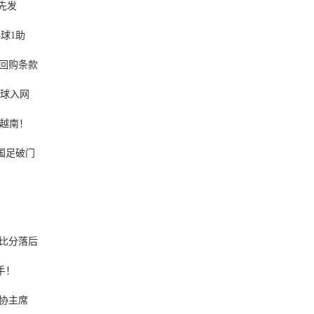
先发
球1助
回购条款
头球入网
先越南！
国足破门
次比分落后
手！
协主席