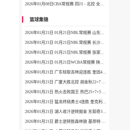
2026年01月08日CBA常规赛 四川 - 北控 全场录像
篮球集锦
2026年01月21日 01月21日NBL常规赛 山东蜜獾 94 - 101 焦作文旅 全场集锦
2026年01月21日 01月21日NBL常规赛 长沙勇胜 96 - 108 江西鲸裕清酒 全场集锦
2026年01月21日 01月21日NBL常规赛 张家口体文旅 75 - 97 湖北文旅 全场集锦
2026年01月21日 01月21日WCBA常规赛 陕西女篮 77 - 103 山东女篮 全场集锦
2026年01月21日 广东轻取吉林迎连胜 奎因42+7+8 徐杰15+6 姜伟泽27分
2026年01月21日 广厦大胜北控 胡金秋22+7 布朗26+6 廖三宁9中3
2026年01月21日 热火击败国王 热巴25+7+5 威少22+6+6失误 德罗赞两度引冲突
2026年01月21日 猛龙终结勇士4连胜 奎克利平最高40分 库里16中6 库明加20分
2026年01月21日 湖人收汁逆转掘金 东契奇38+13+10 老詹准三双 穆雷下半场2分
2026年01月21日 爵士逆转胜森林狼 基昂特·乔治生涯新高43分 爱德华兹38+8