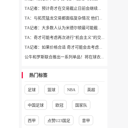
TA记者：预计奇才在交易截止日前会继续活跃 他们愿意接手大合同
TA：与拓荒猛龙交易都面临复杂情况 他们想清薪资空间且提高战力
TA记者：大多数人认为米德尔顿最可能截止日后留队 成为买断候选
TA：奇才可能考虑再次进行“机会主义”的交易 类似此前得到吹杨
TA记者：如果价格合适 奇才可能会去考虑交易得到锡安
公牛和罗斯联合推出一系列单品！将在球衣退役当天发售
热门标签
足球
篮球
NBA
英超
中国足球
欧冠
国家队
西甲
点赞U23国足
意甲