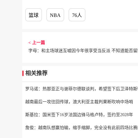
篮球
NBA
76人
< 上一篇
字母：和主场球迷互嘘因今年很享受当反派 不知道能否留
相关推荐
罗马诺：热那亚正与谢菲尔德联谈判，希望签下后卫泽特斯
越南最后一攻往回传球，澳大利亚主裁判果断吹响中场哨
斯基拉：国米签下16岁法国边锋马格卢特，签约至2028年
詹俊：越南队想赢怕输，缩手缩脚，完全没有此前四场比赛